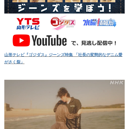
山形テレビ『ゴジダス』ジーンズ特集 「社長の変態的なデニム愛
がさく裂」