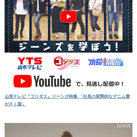
山形テレビ『ゴジダス』ジーンズ特集 「社長の変態的なデニム愛
がさく裂」