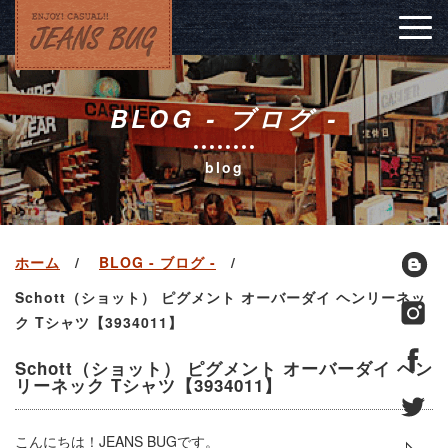
Togg
navig
BLOG - ブログ -
blog
ホーム
BLOG - ブログ -
Schott（ショット） ピグメント オーバーダイ ヘンリーネッ
ク Tシャツ【3934011】
Schott（ショット） ピグメント オーバーダイ ヘン
リーネック Tシャツ【3934011】
こんにちは！JEANS BUGです。