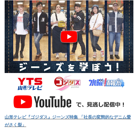
山形テレビ『ゴジダス』ジーンズ特集 「社長の変態的なデニム愛
がさく裂」