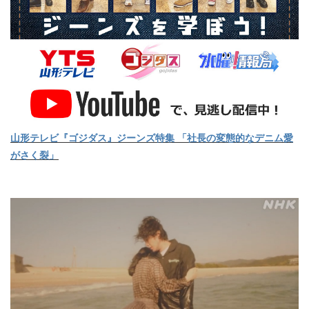
山形テレビ『ゴジダス』ジーンズ特集 「社長の変態的なデニム愛
がさく裂」