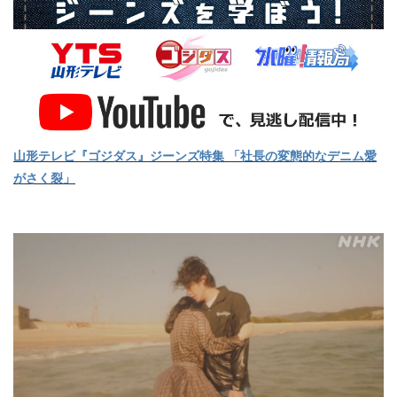
山形テレビ『ゴジダス』ジーンズ特集 「社長の変態的なデニム愛
がさく裂」