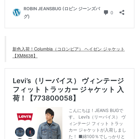
新色入荷！Columbia（コロンビア） ヘイゼン ジャケット
【XM8638】