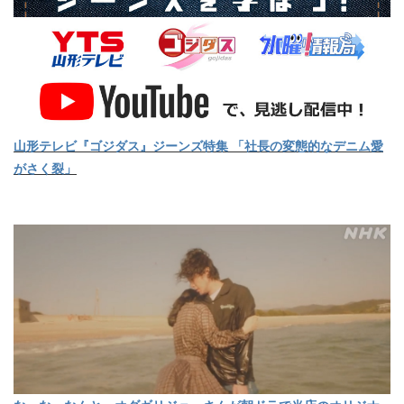
山形テレビ『ゴジダス』ジーンズ特集 「社長の変態的なデニム愛
がさく裂」