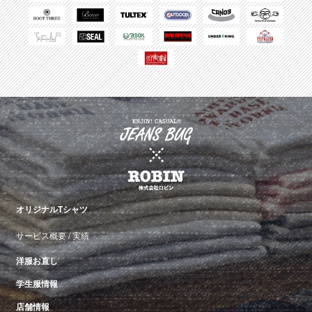
オリジナルTシャツ
サービス概要
/
実績
洋服お直し
学生服情報
店舗情報