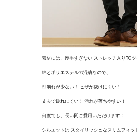
素材には、厚手すぎない ストレッチ入りTCツ
綿とポリエステルの混紡なので、
型崩れが少ない！ ヒザが抜けにくい！
丈夫で破れにくい！ 汚れが落ちやすい！
何度でも、長い間ご愛用いただけます！
シルエットは スタイリッシュなスリムフィット