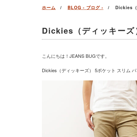
ホーム
BLOG - ブログ -
Dicki
Dickies（ディッキー
こんにちは！JEANS BUGです。
Dickies（ディッキーズ） 5ポケット スリム