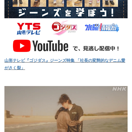
山形テレビ『ゴジダス』ジーンズ特集 「社長の変態的なデニム愛
がさく裂」