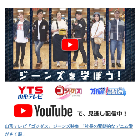
山形テレビ『ゴジダス』ジーンズ特集 「社長の変態的なデニム愛
がさく裂」