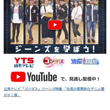
山形テレビ『ゴジダス』ジーンズ特集 「社長の変態的なデニム愛
がさく裂」