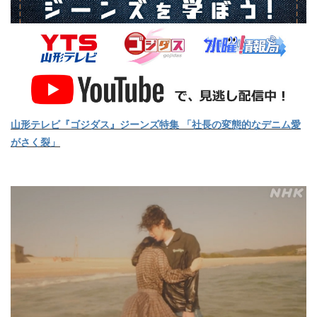
山形テレビ『ゴジダス』ジーンズ特集 「社長の変態的なデニム愛
がさく裂」