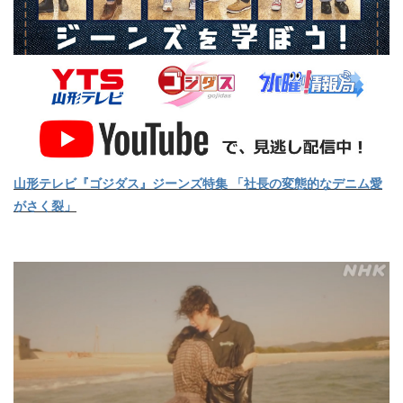
山形テレビ『ゴジダス』ジーンズ特集 「社長の変態的なデニム愛
がさく裂」