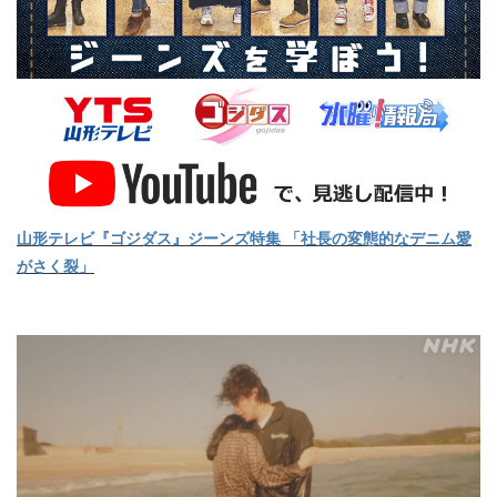
山形テレビ『ゴジダス』ジーンズ特集 「社長の変態的なデニム愛
がさく裂」