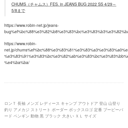
CHUMS（チャムス）FES. in JEANS BUG 2022 SS 4/29～
5/8まで
https://www.robin-net.jp/jeans-
bug%ef%bc%88%e3%82%b8%e3%83%bc%e3%83%b3%e3%82%
https://www.robin-
net.jp/chums%ef%bc%88%e3%83%81%e3%83%a3%e3%83%a0
%e3%83%91%e3%83%bc%e3%82%ab%e3%83%bc%e3%83%bb%
%e4%ba%ba/
ロンＴ 長袖 メンズ レディース キャンプ アウトドア 登山 山登り
釣り アメカジ ストリート ボーダー ボックスロゴ 定番 ブービーバ
ード ペンギン 動物 黒 ブラック 大きい ＸＬ サイズ