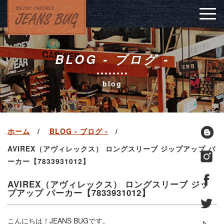
Togg
navig
BLOG - ブログ -
blog
ホーム
BLOG - ブログ -
AVIREX（アヴィレックス） ロングスリーブ ジップアップ パ
ーカー【7833931012】
AVIREX（アヴィレックス） ロングスリーブ ジッ
プアップ パーカー【7833931012】
こんにちは！JEANS BUGです。