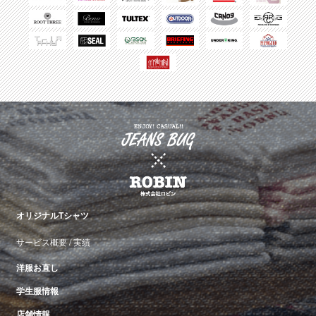
オリジナルTシャツ
サービス概要
/
実績
洋服お直し
学生服情報
店舗情報