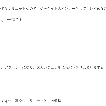
ドなシルエットなので、ジャケットのインナーとしてキレイめなス
はない一着です！
トがアクセントになり、大人カジュアルにもバッチリはまります☆
らできた、高クウォリィティとこの価格！