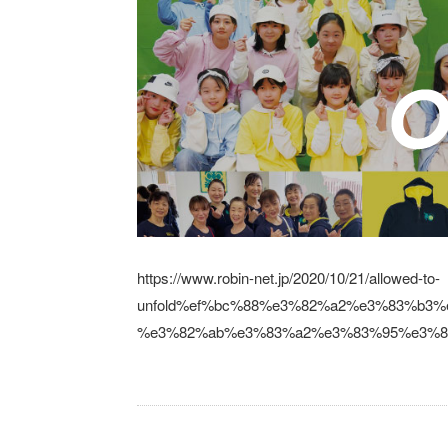
https://www.robin-net.jp/2020/10/21/allowed-to-
unfold%ef%bc%88%e3%82%a2%e3%83%b3
%e3%82%ab%e3%83%a2%e3%83%95%e3%8