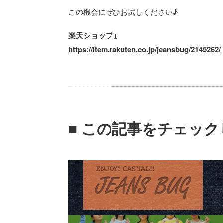
この機会にぜひお試しください♪
楽天ショップ↓
https://item.rakuten.co.jp/jeansbug/2145262/
■ この記事をチェッ