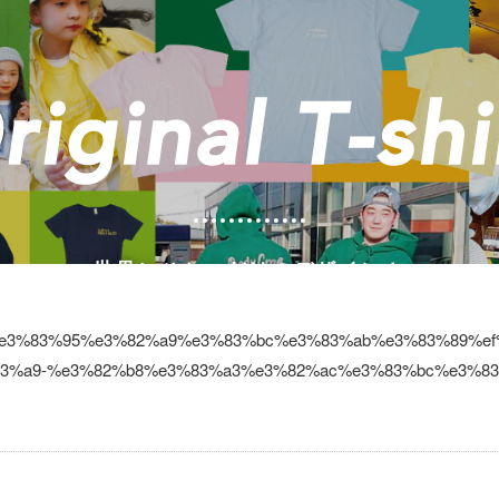
%e3%83%95%e3%82%a9%e3%83%bc%e3%83%ab%e3%83%89%ef
3%a9-%e3%82%b8%e3%83%a3%e3%82%ac%e3%83%bc%e3%83