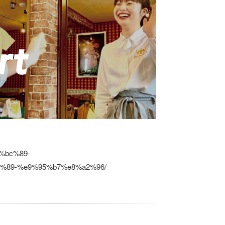
%bc%89-
%89-%e9%95%b7%e8%a2%96/