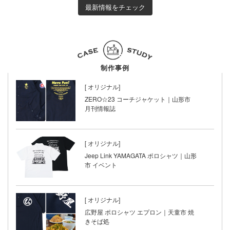
最新情報をチェック
制作事例
[
オリジナル]
ZERO☆23 コーチジャケット｜山形市
月刊情報誌
[
オリジナル]
Jeep Link YAMAGATA ポロシャツ｜山形
市 イベント
[
オリジナル]
広野屋 ポロシャツ エプロン｜天童市 焼
きそば処