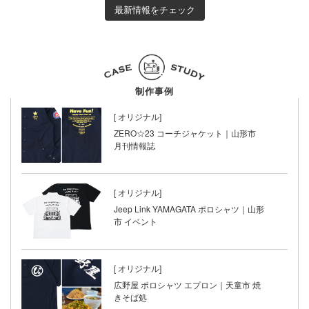
最新情報をチェック
制作事例
[
オリジナル]
ZERO☆23 コーチジャケット｜山形市
月刊情報誌
[
オリジナル]
Jeep Link YAMAGATA ポロシャツ｜山形
市 イベント
[
オリジナル]
広野屋 ポロシャツ エプロン｜天童市 焼
きそば処