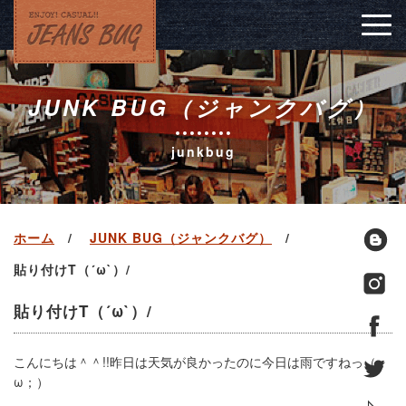
Togg
navig
JUNK BUG（ジャンクバグ）
junkbug
ホーム
JUNK BUG（ジャンクバグ）
貼り付けT（´ω`）/
貼り付けT（´ω`）/
こんにちは＾＾!!昨日は天気が良かったのに今日は雨ですねっ（；
ω；）