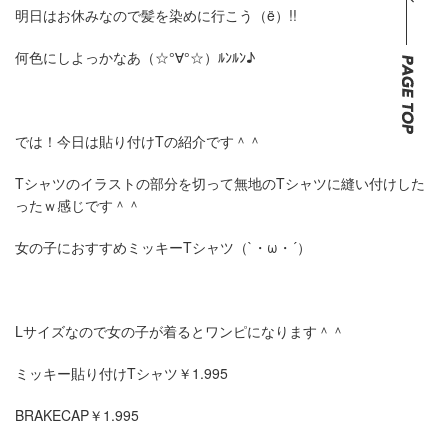
明日はお休みなので髪を染めに行こう（ë）!!
何色にしよっかなあ（☆°∀°☆）ﾙﾝﾙﾝ♪
では！今日は貼り付けTの紹介です＾＾
Tシャツのイラストの部分を切って無地のTシャツに縫い付けした
ったｗ感じです＾＾
女の子におすすめミッキーTシャツ（`・ω・´）
Lサイズなので女の子が着るとワンピになります＾＾
ミッキー貼り付けTシャツ￥1.995
BRAKECAP￥1.995