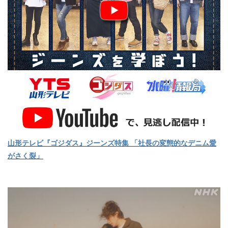
山形テレビ『ゴジダス』ジーンズ特集 「社長の変態的なデニム愛
がさく裂」