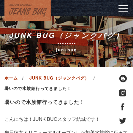
Togg
navig
JUNK BUG（ジャンクバグ）
junkbug
ホーム
JUNK BUG（ジャンクバグ）
暑いので水族館行ってきました！
暑いので水族館行ってきました！
こんにちは！JUNK BUGスタッフ結城です！
先日彼女とリニューアルオープンした加茂水族館に行って