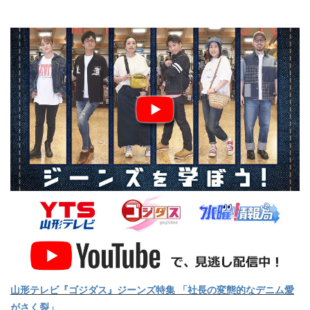
山形テレビ『ゴジダス』ジーンズ特集 「社長の変態的なデニム愛
がさく裂」