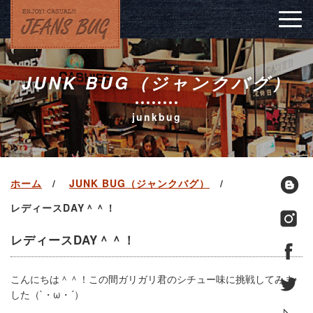
Togg
navig
JUNK BUG（ジャンクバグ）
junkbug
ホーム
JUNK BUG（ジャンクバグ）
レディースDAY＾＾！
レディースDAY＾＾！
こんにちは＾＾！この間ガリガリ君のシチュー味に挑戦してみま
した（`・ω・´）