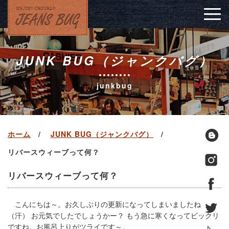
Togg
navig
JUNK BUG（ジャンクバグ）
junkbug
ホーム
JUNK BUG（ジャンクバグ）
リバースウィーブって何？
リバースウィーブって何？
こんにちは～。お久しぶりの更新になってしまいましたね
（汗） お元気でしたでしょうかー？ もう急に寒くなってビックリ
ですね。お風呂上りがツライです～。