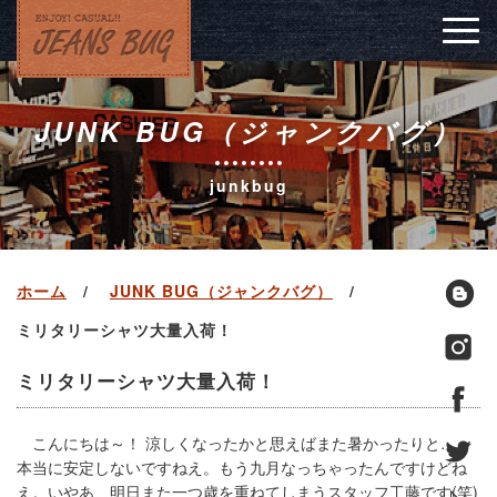
Togg
navig
JUNK BUG（ジャンクバグ）
junkbug
ホーム
JUNK BUG（ジャンクバグ）
ミリタリーシャツ大量入荷！
ミリタリーシャツ大量入荷！
こんにちは～！ 涼しくなったかと思えばまた暑かったりと…。
本当に安定しないですねえ。もう九月なっちゃったんですけどね
え。いやあ、明日また一つ歳を重ねてしまうスタッフ工藤です(笑)